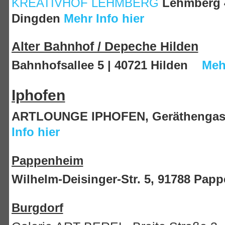
KREATIVHOF LEHMBERG
L
ehmberg 
Dingden
Mehr Info hier
Alter Bahnhof / Depeche Hilden
Bahnhofsallee 5 | 40721 Hilden
Mehr
Iphofen
ARTLOUNGE IPHOFEN, Geräthengass
Info hier
Pappenheim
Wilhelm-Deisinger-Str. 5, 91788 P
Burgdorf