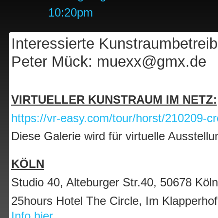
10:20pm
Interessierte Kunstraumbetreibe
Peter Mück: muexx@gmx.de
VIRTUELLER KUNSTRAUM IM NETZ:
https://vr-easy.com/tour/horst/210209-c
Diese Galerie wird für virtuelle Ausstell
KÖLN
Studio 40, Alteburger Str.40, 50678 Köl
25hours Hotel The Circle, Im Klapperho
Info hier