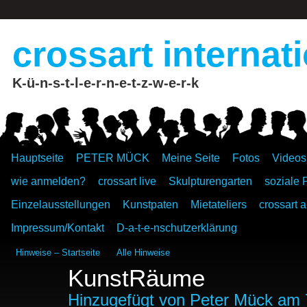
crossart internat
K-ü-n-s-t-l-e-r-n-e-t-z-w-e-r-k
Hauptseite
PETER MÜCK
Meine Seite
Fotos
Videos
wie anmelden?
crossart live
Skulpturengarten
soziale 
Einzelausstellungen
Kunstpaten
Mietateliers
crossart a
Impressum/Kontakt
D-a-t-e-nschutzerklärung
Hinweise – Startseite
Alle Hinweise
KunstRäume
Hinzugefügt von
Peter Mück
am 