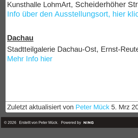
Kunsthalle LohmArt,
Scheiderhöher Str
Info über den Ausstellungsort, hier kl
Dachau
Stadtteilgalerie Dachau-Ost, Ernst-Reu
Mehr Info hier
Zuletzt aktualisiert von
Peter Mück
5. Mrz 2
© 2026 Erstellt von
Peter Mück
. Powered by