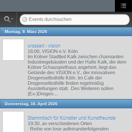
Montag, 9. März 2026
crossart - vision
16:00, VISION e.V. Köln
Im Kölner Stadtteil Kalk zwischen charmanten
Industriegebäuden und der Halle Kalk, die dem
Kölner Schauspielhaus angehört, liegt das
Gelände des VISION e.V., der innovativen
Drogenselbsthilfe Köln. Im Cafe der
Drogenselbsthilfe finden regelmäßig
Ausstellungen statt. Des Weiteren sollen
(Ex-)Drogen…
Donnerstag, 16. April 2026
Stammtisch für Künstler und Kunstfreunde
19:30, an verschiedenen Orten
Reihe von lose aufeinanderfolgenden