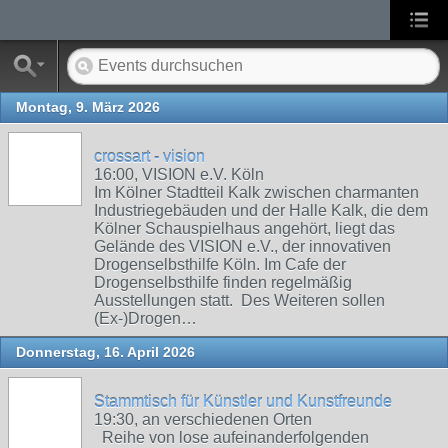
Montag, 9. März 2026
crossart - vision
16:00, VISION e.V. Köln
Im Kölner Stadtteil Kalk zwischen charmanten
Industriegebäuden und der Halle Kalk, die dem
Kölner Schauspielhaus angehört, liegt das
Gelände des VISION e.V., der innovativen
Drogenselbsthilfe Köln. Im Cafe der
Drogenselbsthilfe finden regelmäßig
Ausstellungen statt. Des Weiteren sollen
(Ex-)Drogen…
Donnerstag, 16. April 2026
Stammtisch für Künstler und Kunstfreunde
19:30, an verschiedenen Orten
Reihe von lose aufeinanderfolgenden