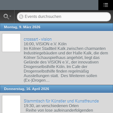
Montag, 9. März 2026
crossart - vision
16:00, VISION e.V. Köln
Im Kölner Stadtteil Kalk zwischen charmanten
Industriegebäuden und der Halle Kalk, die dem
Kölner Schauspielhaus angehört, liegt das
Gelände des VISION e.V., der innovativen
Drogenselbsthilfe Köln. Im Cafe der
Drogenselbsthilfe finden regelmäßig
Ausstellungen statt. Des Weiteren sollen
(Ex-)Drogen…
Donnerstag, 16. April 2026
Stammtisch für Künstler und Kunstfreunde
19:30, an verschiedenen Orten
Reihe von lose aufeinanderfolgenden