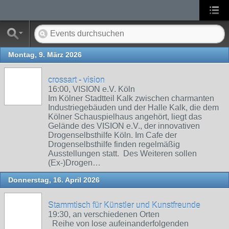
Montag, 9. März 2026
crossart - vision
16:00, VISION e.V. Köln
Im Kölner Stadtteil Kalk zwischen charmanten
Industriegebäuden und der Halle Kalk, die dem
Kölner Schauspielhaus angehört, liegt das
Gelände des VISION e.V., der innovativen
Drogenselbsthilfe Köln. Im Cafe der
Drogenselbsthilfe finden regelmäßig
Ausstellungen statt. Des Weiteren sollen
(Ex-)Drogen…
Donnerstag, 16. April 2026
Stammtisch für Künstler und Kunstfreunde
19:30, an verschiedenen Orten
Reihe von lose aufeinanderfolgenden