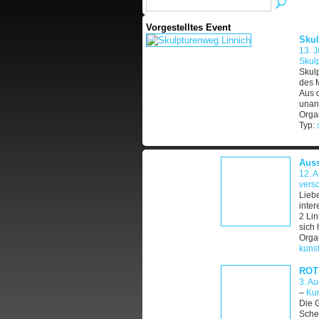
Vorgestelltes Event
Skul
13. J
Skul
Skul
des M
Aus 
unant
Organ
Typ:
Aus
12. A
vers
Liebe
inter
2 Lin
sich 
Orga
kuns
ROT
3. A
–
Kun
Die G
Sche