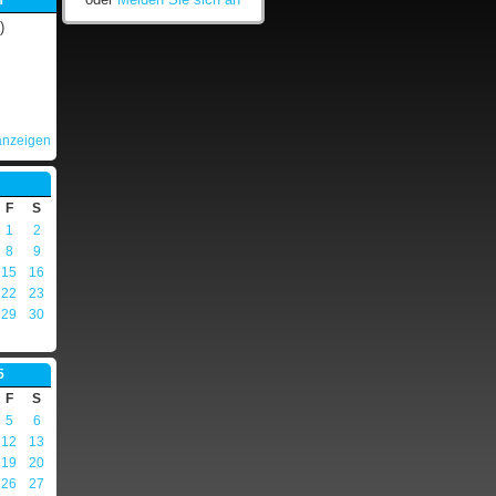
)
anzeigen
F
S
1
2
8
9
15
16
22
23
29
30
5
F
S
5
6
12
13
19
20
26
27