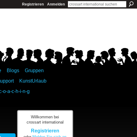
Registrieren
Anmelden
e
Blogs
Gruppen
upport
KunstUrlaub
c-o-a-c-h-i-n-g
Willkommen bei
crossart international
Registrieren
n
oder
Melden Sie sich an