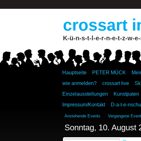
crossart i
K-ü-n-s-t-l-e-r-n-e-t-z-w-e-
Hauptseite
PETER MÜCK
Mei
wie anmelden?
crossart live
Sk
Einzelausstellungen
Kunstpaten
Impressum/Kontakt
D-a-t-e-nschu
Anstehende Events
Vergangene Even
Sonntag, 10. August 