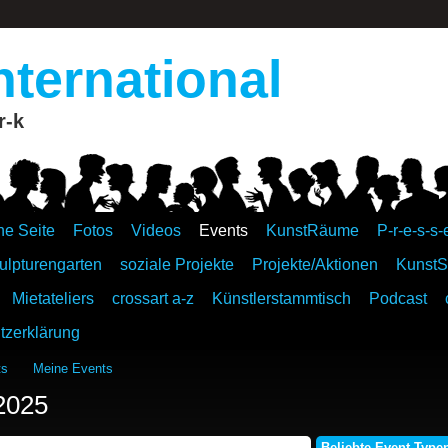
nternational
r-k
ne Seite
Fotos
Videos
Events
KunstRäume
P-r-e-s-s-
ulpturengarten
soziale Projekte
Projekte/Aktionen
KunstS
Mietateliers
crossart a-z
Künstlerstammtisch
Podcast
tzerklärung
ts
Meine Events
2025
Beliebte Event-Type