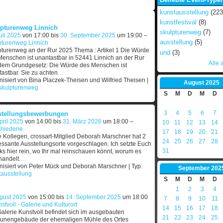
kunstausstellung
(223
kunstfestival
(8)
pturenweg Linnich
skulpturenweg
(7)
uli 2025
von 17:00 bis
30. September 2025
um 19:00 –
ausstellung
(5)
pturenweg Linnich
pturenweg an der Rur 2025 Thema : Artikel 1 Die Würde
und
(3)
enschen ist unantastbar in 52441 Linnich an der Rur
Alle 
dem Grundgesetz: Die Würde des Menschen ist
astbar. Sie zu achten
…
isiert von Bina Placzek-Theisen und Wilfried Theisen |
August
2025
skulpturenweg
S
M
D
M
D
3
4
5
6
7
stellungsbewerbungen
pril 2025
von 14:00 bis
31. März 2026
um 18:00 –
10
11
12
13
14
chiedene
17
18
19
20
21
 Kollegen, crossart-Mitglied Deborah Marschner hat 2
24
25
26
27
28
essante Ausstellungsorte vorgeschlagen. Ich setzte Euch
31
ks hier rein, wo Ihr mal reinschauen könnt, worum es
handelt.
…
nisiert von Peter Mück und Deborah Marschner | Typ:
September
202
tausstellung
S
M
D
M
D
1
2
3
4
ugust 2025
von 15:00 bis
14. September 2025
um 18:00
7
8
9
10
11
stvoll - Galerie und Kulturort
14
15
16
17
18
alerie Kunstvoll befindet sich im ausgebauten
21
22
23
24
25
unengebäude der ehemaligen Mühle des Ortes