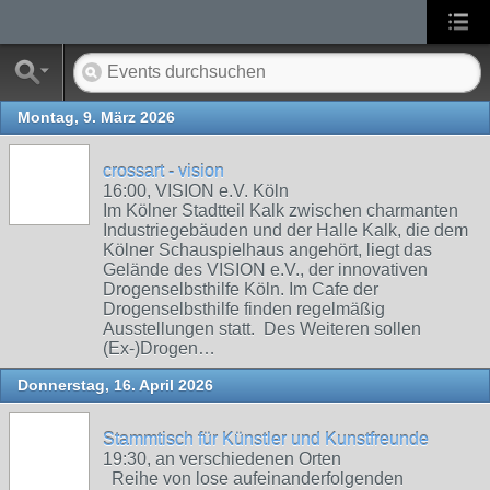
Montag, 9. März 2026
crossart - vision
16:00, VISION e.V. Köln
Im Kölner Stadtteil Kalk zwischen charmanten
Industriegebäuden und der Halle Kalk, die dem
Kölner Schauspielhaus angehört, liegt das
Gelände des VISION e.V., der innovativen
Drogenselbsthilfe Köln. Im Cafe der
Drogenselbsthilfe finden regelmäßig
Ausstellungen statt. Des Weiteren sollen
(Ex-)Drogen…
Donnerstag, 16. April 2026
Stammtisch für Künstler und Kunstfreunde
19:30, an verschiedenen Orten
Reihe von lose aufeinanderfolgenden