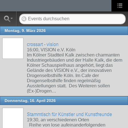
Montag, 9. März 2026
crossart - vision
16:00, VISION e.V. Köln
Im Kölner Stadtteil Kalk zwischen charmanten
Industriegebäuden und der Halle Kalk, die dem
Kölner Schauspielhaus angehört, liegt das
Gelände des VISION e.V., der innovativen
Drogenselbsthilfe Köln. Im Cafe der
Drogenselbsthilfe finden regelmäßig
Ausstellungen statt. Des Weiteren sollen
(Ex-)Drogen…
Donnerstag, 16. April 2026
Stammtisch für Künstler und Kunstfreunde
19:30, an verschiedenen Orten
Reihe von lose aufeinanderfolgenden