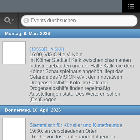
Montag, 9. März 2026
crossart - vision
16:00, VISION e.V. Köln
Im Kölner Stadtteil Kalk zwischen charmanten
Industriegebäuden und der Halle Kalk, die dem
Kölner Schauspielhaus angehört, liegt das
Gelände des VISION e.V., der innovativen
Drogenselbsthilfe Köln. Im Cafe der
Drogenselbsthilfe finden regelmäßig
Ausstellungen statt. Des Weiteren sollen
(Ex-)Drogen…
Donnerstag, 16. April 2026
Stammtisch für Künstler und Kunstfreunde
19:30, an verschiedenen Orten
Reihe von lose aufeinanderfolgenden