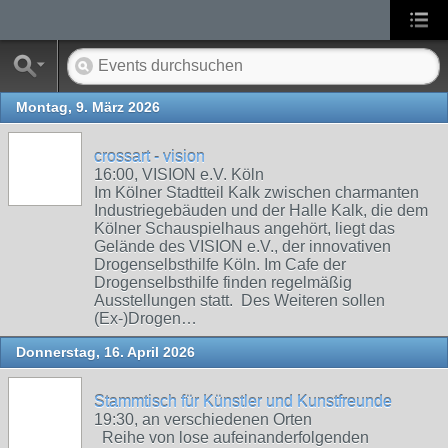
Montag, 9. März 2026
crossart - vision
16:00, VISION e.V. Köln
Im Kölner Stadtteil Kalk zwischen charmanten
Industriegebäuden und der Halle Kalk, die dem
Kölner Schauspielhaus angehört, liegt das
Gelände des VISION e.V., der innovativen
Drogenselbsthilfe Köln. Im Cafe der
Drogenselbsthilfe finden regelmäßig
Ausstellungen statt. Des Weiteren sollen
(Ex-)Drogen…
Donnerstag, 16. April 2026
Stammtisch für Künstler und Kunstfreunde
19:30, an verschiedenen Orten
Reihe von lose aufeinanderfolgenden