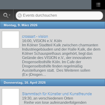
Montag, 9. März 2026
crossart - vision
16:00, VISION e.V. Köln
Im Kölner Stadtteil Kalk zwischen charmanten
Industriegebäuden und der Halle Kalk, die dem
Kölner Schauspielhaus angehört, liegt das
Gelände des VISION e.V., der innovativen
Drogenselbsthilfe Köln. Im Cafe der
Drogenselbsthilfe finden regelmäßig
Ausstellungen statt. Des Weiteren sollen
(Ex-)Drogen…
Donnerstag, 16. April 2026
Stammtisch für Künstler und Kunstfreunde
19:30, an verschiedenen Orten
Reihe von lose aufeinanderfolgenden