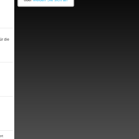
ür die
rt