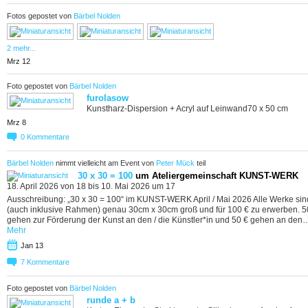
Fotos gepostet von
Bärbel Nolden
2 mehr...
Mrz 12
Foto gepostet von
Bärbel Nolden
furolasow
Kunstharz-Dispersion + Acryl auf Leinwand70 x 50 cm
Mrz 8
0
Kommentare
Bärbel Nolden
nimmt vielleicht am Event von
Peter Mück
teil
30 x 30 = 100
um Ateliergemeinschaft KUNST-WERK
18. April 2026 von 18 bis 10. Mai 2026 um 17
Ausschreibung: „30 x 30 = 100“ im KUNST-WERK April / Mai 2026 Alle Werke sin
(auch inklusive Rahmen) genau 30cm x 30cm groß und für 100 € zu erwerben. 5
gehen zur Förderung der Kunst an den / die Künstler*in und 50 € gehen an den
Mehr
Jan 13
7
Kommentare
Foto gepostet von
Bärbel Nolden
runde a + b