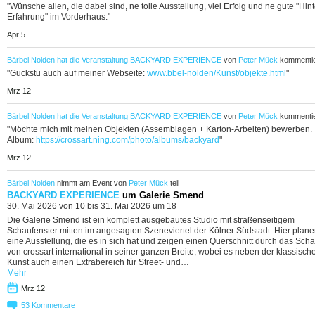
"Wünsche allen, die dabei sind, ne tolle Ausstellung, viel Erfolg und ne gute "Hint
Erfahrung" im Vorderhaus."
Apr 5
Bärbel Nolden
hat die Veranstaltung
BACKYARD EXPERIENCE
von
Peter Mück
kommentie
"Guckstu auch auf meiner Webseite:
www.bbel-nolden/Kunst/objekte.html
"
Mrz 12
Bärbel Nolden
hat die Veranstaltung
BACKYARD EXPERIENCE
von
Peter Mück
kommentie
"Möchte mich mit meinen Objekten (Assemblagen + Karton-Arbeiten) bewerben.
Album:
https://crossart.ning.com/photo/albums/backyard
"
Mrz 12
Bärbel Nolden
nimmt am Event von
Peter Mück
teil
BACKYARD EXPERIENCE
um Galerie Smend
30. Mai 2026 von 10 bis 31. Mai 2026 um 18
Die Galerie Smend ist ein komplett ausgebautes Studio mit straßenseitigem
Schaufenster mitten im angesagten Szeneviertel der Kölner Südstadt. Hier plane
eine Ausstellung, die es in sich hat und zeigen einen Querschnitt durch das Scha
von crossart international in seiner ganzen Breite, wobei es neben der klassisch
Kunst auch einen Extrabereich für Street- und…
Mehr
Mrz 12
53
Kommentare