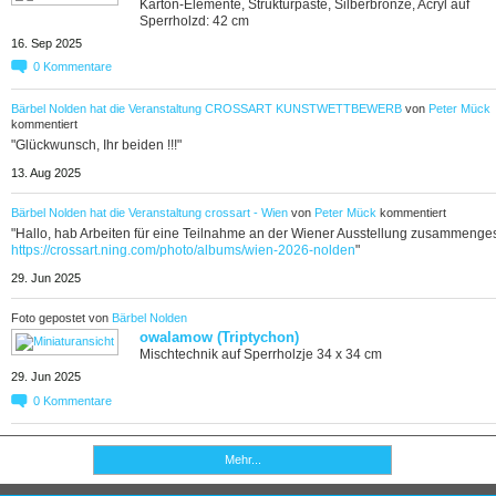
Karton-Elemente, Strukturpaste, Silberbronze, Acryl auf
Sperrholzd: 42 cm
16. Sep 2025
0
Kommentare
Bärbel Nolden
hat die Veranstaltung
CROSSART KUNSTWETTBEWERB
von
Peter Mück
kommentiert
"Glückwunsch, Ihr beiden !!!"
13. Aug 2025
Bärbel Nolden
hat die Veranstaltung
crossart - Wien
von
Peter Mück
kommentiert
"Hallo, hab Arbeiten für eine Teilnahme an der Wiener Ausstellung zusammengest
https://crossart.ning.com/photo/albums/wien-2026-nolden
"
29. Jun 2025
Foto gepostet von
Bärbel Nolden
owalamow (Triptychon)
Mischtechnik auf Sperrholzje 34 x 34 cm
29. Jun 2025
0
Kommentare
Mehr...