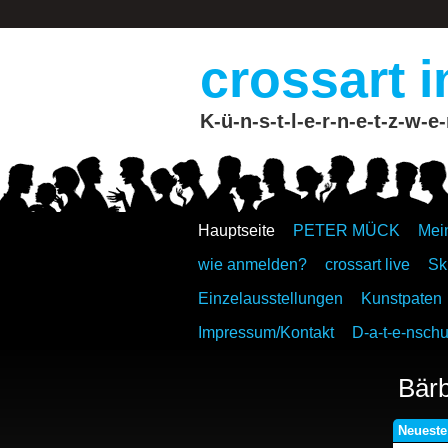
crossart i
K-ü-n-s-t-l-e-r-n-e-t-z-w-e-
Hauptseite
PETER MÜCK
Mei
wie anmelden?
crossart live
Sk
Einzelausstellungen
Kunstpaten
Impressum/Kontakt
D-a-t-e-nschu
Bärb
Neueste 