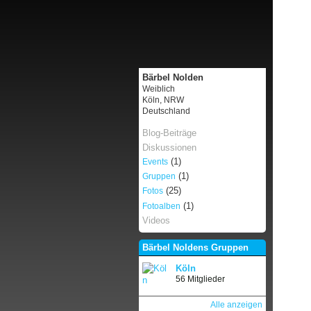
Bärbel Nolden
Weiblich
Köln, NRW
Deutschland
Blog-Beiträge
Diskussionen
(1)
Events
(1)
Gruppen
(25)
Fotos
(1)
Fotoalben
Videos
Bärbel Noldens Gruppen
Köln
56 Mitglieder
Alle anzeigen