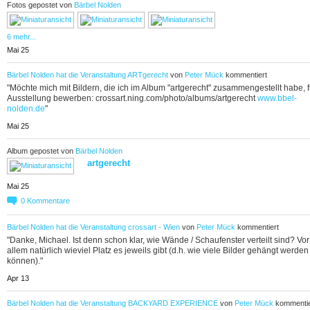
Fotos gepostet von
Bärbel Nolden
6 mehr...
Mai 25
Bärbel Nolden
hat die Veranstaltung
ARTgerecht
von
Peter Mück
kommentiert
"Möchte mich mit Bildern, die ich im Album "artgerecht" zusammengestellt habe, f
Ausstellung bewerben: crossart.ning.com/photo/albums/artgerecht
www.bbel-
nolden.de
"
Mai 25
Album gepostet von
Bärbel Nolden
artgerecht
Mai 25
0
Kommentare
Bärbel Nolden
hat die Veranstaltung
crossart - Wien
von
Peter Mück
kommentiert
"Danke, Michael. Ist denn schon klar, wie Wände / Schaufenster verteilt sind? Vor
allem natürlich wieviel Platz es jeweils gibt (d.h. wie viele Bilder gehängt werden
können)."
Apr 13
Bärbel Nolden
hat die Veranstaltung
BACKYARD EXPERIENCE
von
Peter Mück
kommentie