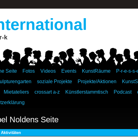
nternational
r-k
ne Seite
Fotos
Videos
Events
KunstRäume
P-r-e-s-s-
ulpturengarten
soziale Projekte
Projekte/Aktionen
KunstS
Mietateliers
crossart a-z
Künstlerstammtisch
Podcast
tzerklärung
el Noldens Seite
Aktivitäten