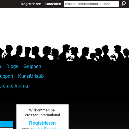
Registrieren
Anmelden
e
Blogs
Gruppen
upport
KunstUrlaub
c-o-a-c-h-i-n-g
Willkommen bei
crossart international
Registrieren
oder
Melden Sie sich an