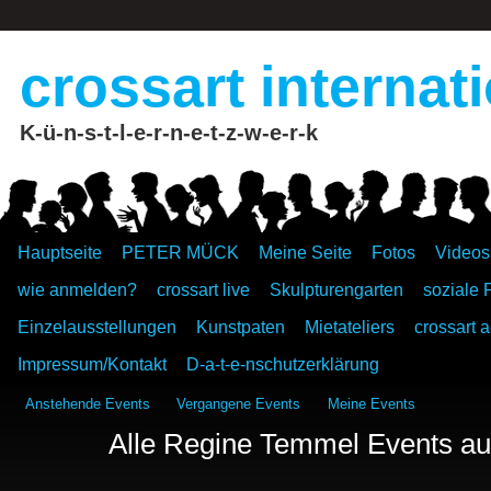
crossart internat
K-ü-n-s-t-l-e-r-n-e-t-z-w-e-r-k
Hauptseite
PETER MÜCK
Meine Seite
Fotos
Videos
wie anmelden?
crossart live
Skulpturengarten
soziale 
Einzelausstellungen
Kunstpaten
Mietateliers
crossart a
Impressum/Kontakt
D-a-t-e-nschutzerklärung
Anstehende Events
Vergangene Events
Meine Events
Alle Regine Temmel Events auf