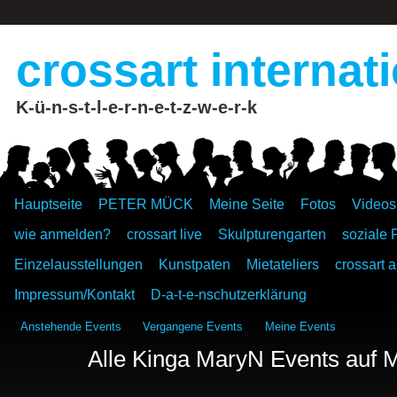
crossart internat
K-ü-n-s-t-l-e-r-n-e-t-z-w-e-r-k
Hauptseite
PETER MÜCK
Meine Seite
Fotos
Videos
wie anmelden?
crossart live
Skulpturengarten
soziale 
Einzelausstellungen
Kunstpaten
Mietateliers
crossart a
Impressum/Kontakt
D-a-t-e-nschutzerklärung
Anstehende Events
Vergangene Events
Meine Events
Alle Kinga MaryN Events auf 