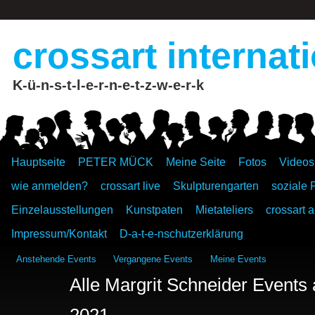
crossart internat
K-ü-n-s-t-l-e-r-n-e-t-z-w-e-r-k
Hauptseite
PETER MÜCK
Meine Seite
Fotos
Videos
wie anmelden?
crossart live
Skulpturengarten
soziale 
Einzelausstellungen
Kunstpaten
Mietateliers
crossart a
Impressum/Kontakt
D-a-t-e-nschutzerklärung
Anstehende Events
Vergangene Events
Meine Events
Alle Margrit Schneider Events
2021