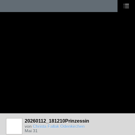
20260112_181210Prinzessin
von
Christa Fallak Odenkirchen
Mai 31