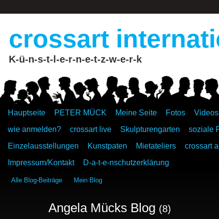
crossart internat
K-ü-n-s-t-l-e-r-n-e-t-z-w-e-r-k
Hauptseite
PETER MÜCK
Meine Seite
Fotos
Videos
wie anmelden?
crossart live
Skulpturengarten
soziale 
Einzelausstellungen
Kunstpaten
Mietateliers
crossart a
Impressum/Kontakt
D-a-t-e-nschutzerklärung
Alle Blog-Beiträge
Mein Blog
Angela Mücks Blog
(8)