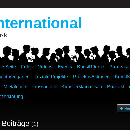
nternational
r-k
ne Seite
Fotos
Videos
Events
KunstRäume
P-r-e-s-s-
ulpturengarten
soziale Projekte
Projekte/Aktionen
KunstS
Mietateliers
crossart a-z
Künstlerstammtisch
Podcast
tzerklärung
Hin
-Beiträge
(1)