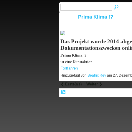
Prima Klima !?
Das Projekt wurde 2014 abges
Dokumentationszwecken onli
Prima Klima !?
ist eine Kunstaktion…
Fortfahren
Hinzugefügt von
Beatrix Rey
am 27. Dezemb
❮ Erste(r/s)
Weiter ❯