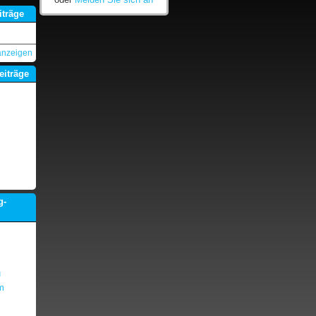
iträge
anzeigen
eiträge
g-
u
m