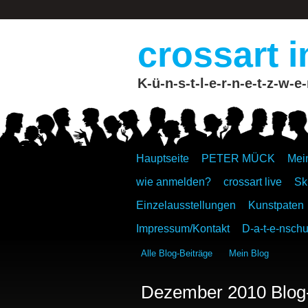
crossart i
K-ü-n-s-t-l-e-r-n-e-t-z-w-e-
Hauptseite
PETER MÜCK
Mei
wie anmelden?
crossart live
Sk
Einzelausstellungen
Kunstpaten
Impressum/Kontakt
D-a-t-e-nschu
Alle Blog-Beiträge
Mein Blog
Dezember 2010 Blog