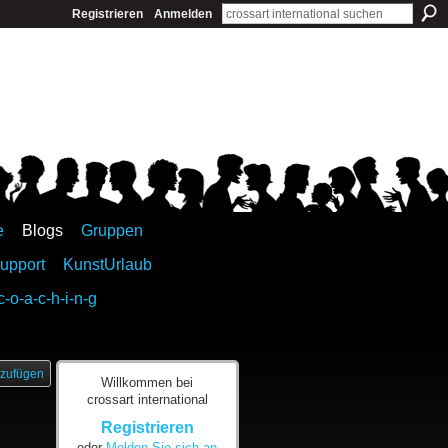
Registrieren
Anmelden
e
Blogs
Gruppen
upport
KunstUrlaub
c-o-a-c-h-i-n-g
zufügen
Willkommen bei
crossart international
Registrieren
oder
Melden Sie sich an