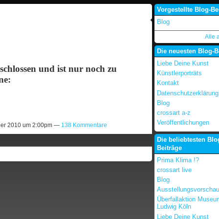
Vorgestellte Blog-Be
Blog
Alle 
Die neuesten Blog-B
Liebe Deine Kunst
chlossen und ist nur noch zu
Künstlerporträts
ne:
Kontakt
Datenschutzerklärung
Blog
crossart a-z
Veröffentlichungen
er 2010 um 2:00pm —
138 Kommentare
Die beliebtesten Blo
Beiträge
Prima Klima !?
crossart live
Blog
Ausstellungsvorscha
Überfallaktion Museu
Ludwig Köln
Liebe Deine Kunst