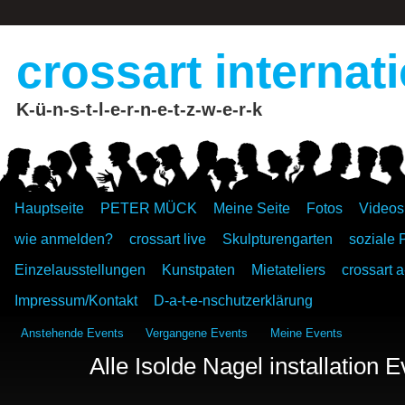
crossart internat
K-ü-n-s-t-l-e-r-n-e-t-z-w-e-r-k
Hauptseite
PETER MÜCK
Meine Seite
Fotos
Videos
wie anmelden?
crossart live
Skulpturengarten
soziale 
Einzelausstellungen
Kunstpaten
Mietateliers
crossart a
Impressum/Kontakt
D-a-t-e-nschutzerklärung
Anstehende Events
Vergangene Events
Meine Events
Alle Isolde Nagel installation 