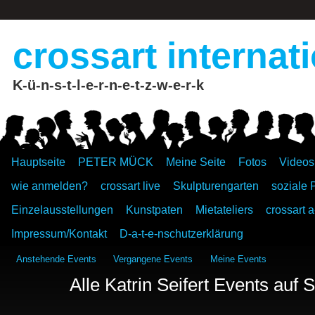
crossart internat
K-ü-n-s-t-l-e-r-n-e-t-z-w-e-r-k
Hauptseite
PETER MÜCK
Meine Seite
Fotos
Videos
wie anmelden?
crossart live
Skulpturengarten
soziale 
Einzelausstellungen
Kunstpaten
Mietateliers
crossart a
Impressum/Kontakt
D-a-t-e-nschutzerklärung
Anstehende Events
Vergangene Events
Meine Events
Alle Katrin Seifert Events auf