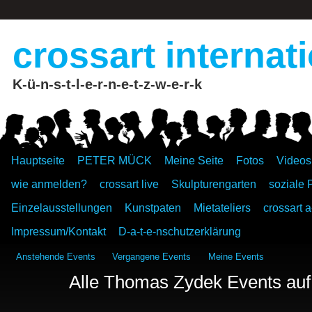
crossart internat
K-ü-n-s-t-l-e-r-n-e-t-z-w-e-r-k
Hauptseite
PETER MÜCK
Meine Seite
Fotos
Videos
wie anmelden?
crossart live
Skulpturengarten
soziale 
Einzelausstellungen
Kunstpaten
Mietateliers
crossart a
Impressum/Kontakt
D-a-t-e-nschutzerklärung
Anstehende Events
Vergangene Events
Meine Events
Alle Thomas Zydek Events auf 