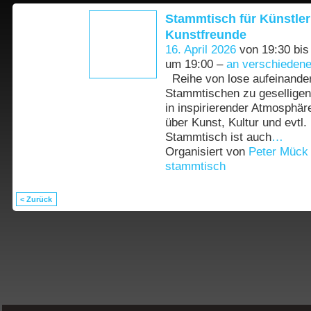
Stammtisch für Künstler
Kunstfreunde
16. April 2026
von 19:30 bi
um 19:00 –
an verschiedene
Reihe von lose aufeinande
Stammtischen zu gesellige
in inspirierender Atmosphä
über Kunst, Kultur und evtl.
Stammtisch ist auch
…
Organisiert von
Peter Mück
stammtisch
< Zurück