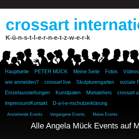
crossart internat
K-ü-n-s-t-l-e-r-n-e-t-z-w-e-r-k
Hauptseite
PETER MÜCK
Meine Seite
Fotos
Videos
wie anmelden?
crossart live
Skulpturengarten
soziale 
Einzelausstellungen
Kunstpaten
Mietateliers
crossart a
Impressum/Kontakt
D-a-t-e-nschutzerklärung
Anstehende Events
Vergangene Events
Meine Events
Alle Angela Mück Events auf M