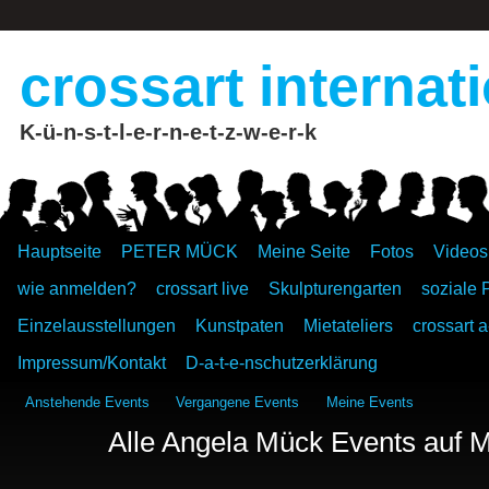
crossart internat
K-ü-n-s-t-l-e-r-n-e-t-z-w-e-r-k
Hauptseite
PETER MÜCK
Meine Seite
Fotos
Videos
wie anmelden?
crossart live
Skulpturengarten
soziale 
Einzelausstellungen
Kunstpaten
Mietateliers
crossart a
Impressum/Kontakt
D-a-t-e-nschutzerklärung
Anstehende Events
Vergangene Events
Meine Events
Alle Angela Mück Events auf M