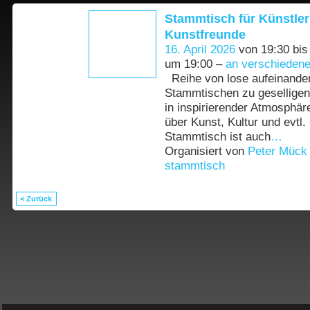
Stammtisch für Künstler
Kunstfreunde
16. April 2026
von 19:30 bi
um 19:00 –
an verschiedene
Reihe von lose aufeinande
Stammtischen zu gesellige
in inspirierender Atmosphä
über Kunst, Kultur und evtl.
Stammtisch ist auch
…
Organisiert von
Peter Mück
stammtisch
< Zurück